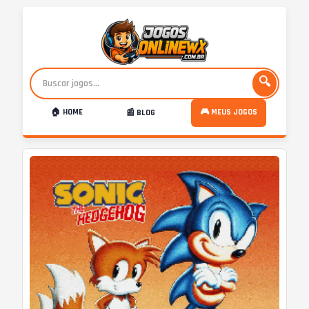
🔍
🏠 HOME
🎮 MEUS JOGOS
📰 BLOG