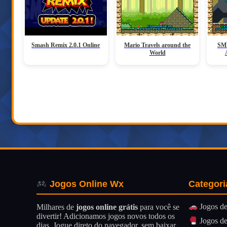
Smash Remix 2.0.1 Online
Mario Travels around the
SMW
World
Categori
Jogos Online Wx
Jogos de
Milhares de
jogos online grátis
para você se
divertir! Adicionamos jogos novos todos os
Jogos de
dias. Jogue direto do navegador, sem baixar