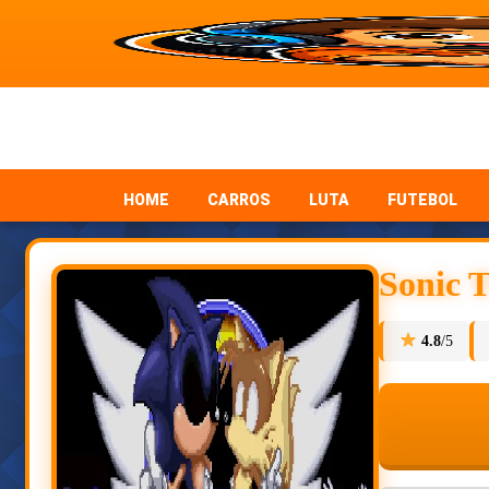
HOME
CARROS
LUTA
FUTEBOL
Sonic 
4.8
/5