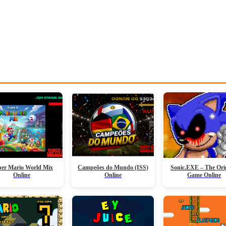
er Mario World Mix
Campeões do Mundo (ISS)
Sonic.EXE – The Ori
Online
Online
Game Online