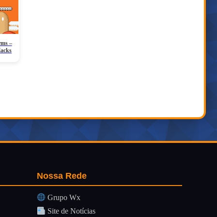
rms –
Hacks
Nossa Rede
Grupo Wx
Site de Notícias