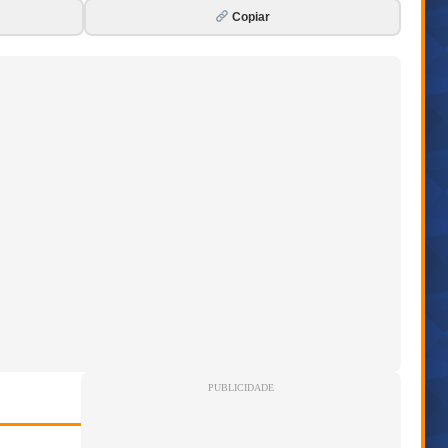
Copiar
PUBLICIDADE