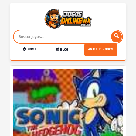
🔍
🏠 HOME
🎮 MEUS JOGOS
📰 BLOG