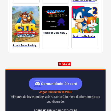
Mario Kart Super Circuit GBA
Rockman 2019 New Year’s Hack
Sonic the Hedgehog 2 (2013)
Crash Team Racing Nitro-Fueled
Comunidade Discord
Jogos Online Wx © 2026
Milhares de jogos online grátis. Conteúdo novo diariamente para
sua diversão.
SOBRE NÓS
PRIVACIDADE
CONTATO