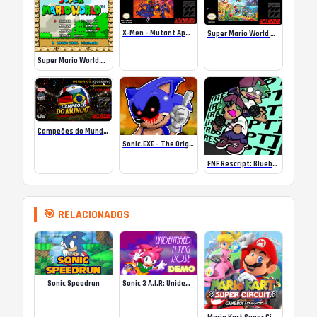
X-Men – Mutant Apocalypse Rebalanced Online
Super Mario World Mix Online
Super Mario World SA-1 Online
Campeões do Mundo (ISS) Online
Sonic.EXE – The Original Game Online
FNF Rescript: Blueballed
🎯 RELACIONADOS
Sonic 3 A.I.R: Unidentified Flying Rose (SHC ’25 Demo)
Sonic Speedrun