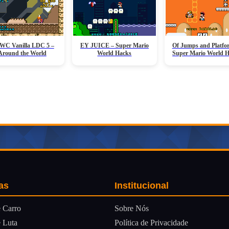
C Vanilla LDC 5 –
EY JUICE – Super Mario
Of Jumps and Platfo
Around the World
World Hacks
Super Mario World 
as
Institucional
Sobre Nós
 Carro
Política de Privacidade
 Luta