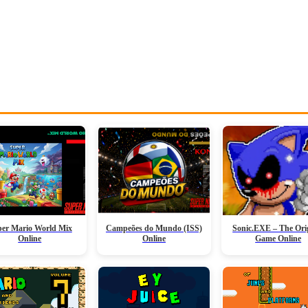
er Mario World Mix
Campeões do Mundo (ISS)
Sonic.EXE – The Ori
Online
Online
Game Online