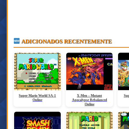
ADICIONADOS RECENTEMENTE
Super Mario World SA-1
X-Men – Mutant
Sup
Online
Apocalypse Rebalanced
Online