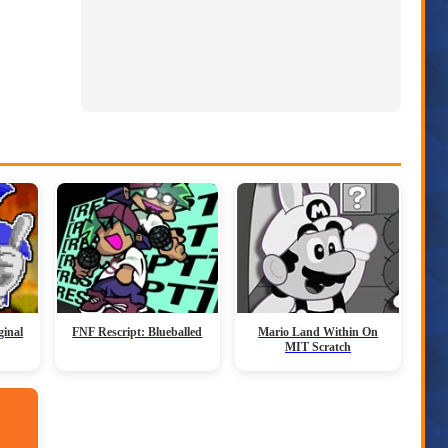
ginal
FNF Rescript: Blueballed
Mario Land Within On
MIT Scratch