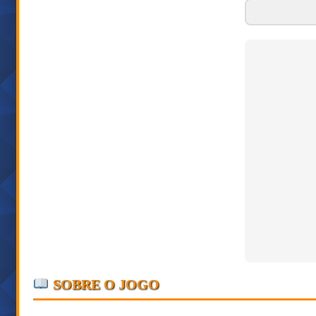
SOBRE O JOGO