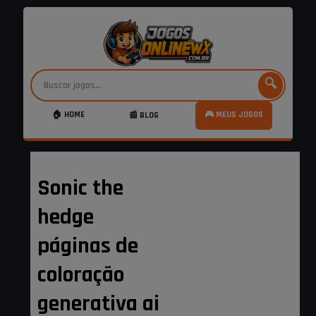
🔍
🏠 HOME
🎮 MEUS JOGOS
📰 BLOG
Sonic the
hedge
páginas de
coloração
generativa ai