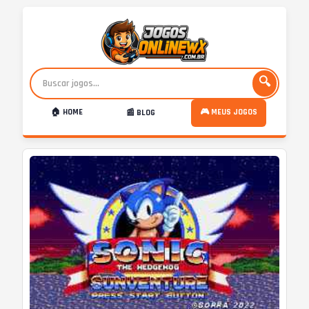
🔍
🏠 HOME
🎮 MEUS JOGOS
📰 BLOG