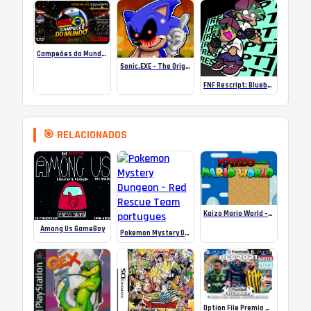
Campeões do Mundo (ISS) Online
Sonic.EXE – The Original Game Online
FNF Rescript: Blueballed
🎯 RELACIONADOS
Kaizo Mario World – Super Nintendo (SNES) Game
Among Us GameBoy
Pokemon Mystery Dungeon – Red Rescue Team portugues
Option File Premio Pes 2021 100% Atualização 2023!