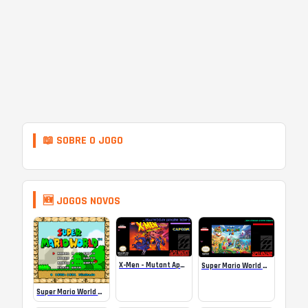
📖 SOBRE O JOGO
🆕 JOGOS NOVOS
X-Men – Mutant Apocalypse Rebalanced Online
Super Mario World Mix Online
Super Mario World SA-1 Online