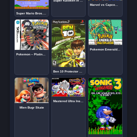
Super Kaioken in Powered Universe 2024
Marvel vs Capcom: Clash of Super Heroes
Super Mario Bros. (Arcade)
Pokemon Emerald Multiplayer (GBA)
Pokemon – Platinum Version (v01)
Ben 10 Protector Of Earth Play 2
Mastered Ultra Instinct in Sonic The Hedgehog 2
Mien Bugr Skate