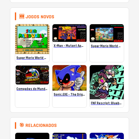
🆕 JOGOS NOVOS
X-Men – Mutant Apocalypse Rebalanced Online
Super Mario World Mix Online
Super Mario World SA-1 Online
Campeões do Mundo (ISS) Online
Sonic.EXE – The Original Game Online
FNF Rescript: Blueballed
🎯 RELACIONADOS