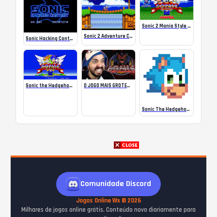
Sonic 2 Mania Style 2 (2024)
Sonic 2 Adventure Control
Sonic Hacking Contest (Splash Screen) – Sega Master System
Sonic the Hedgehog 2 – Tails mode
O JOGO MAIS GROTESCO DO SONIC JÁ FEITO!
Sonic The Hedgehog: Master System
Comunidade Discord
Jogos Online Wx © 2026
Milhares de jogos online grátis. Conteúdo novo diariamente para