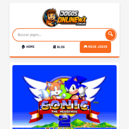
🔍
🏠 HOME
🎮 MEUS JOGOS
📰 BLOG