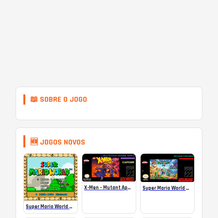
📖 SOBRE O JOGO
🆕 JOGOS NOVOS
X-Men – Mutant Apocalypse Rebalanced Online
Super Mario World Mix Online
Super Mario World SA-1 Online