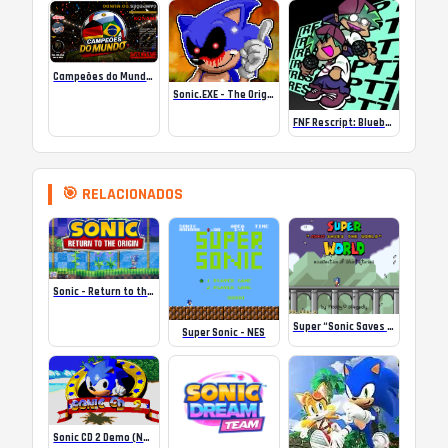
Campeões do Mundo (ISS) Online
Sonic.EXE – The Original Game Online
FNF Rescript: Blueballed
🎯 RELACIONADOS
Sonic – Return to the Origin
Super “Sonic Saves the World” World
Super Sonic – NES
Sonic CD 2 Demo (Neo Sonic Team)