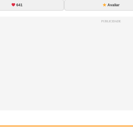
641
Avaliar
PUBLICIDADE