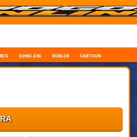
RES
SONIC.EXE
ROBLOX
CARTOON
ORA