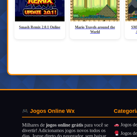
Smash Remix 2.0.1 Online
Mario Travels around the
SMW
World
Categori
Jogos Online Wx
Jogos de
Milhares de
jogos online grátis
para você se
divertir! Adicionamos jogos novos todos os
Jogos de
dias. Jogue direto do navegador, sem baixar