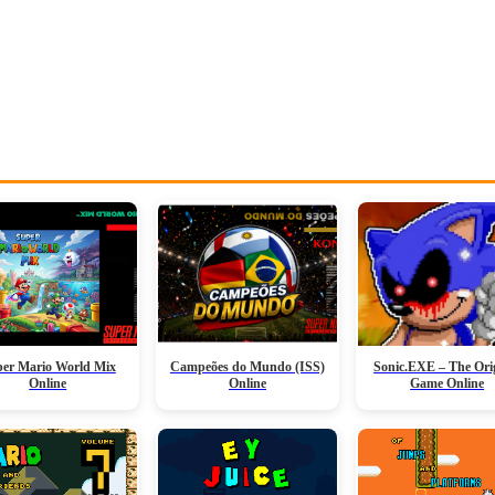
er Mario World Mix
Campeões do Mundo (ISS)
Sonic.EXE – The Ori
Online
Online
Game Online