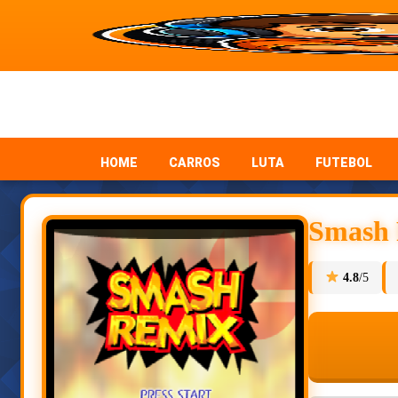
HOME
CARROS
LUTA
FUTEBOL
Smash 
4.8
/5