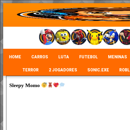
HOME
CARROS
LUTA
FUTEBOL
MENINAS
TERROR
2 JOGADORES
SONIC.EXE
ROBL
Sleepy Momo