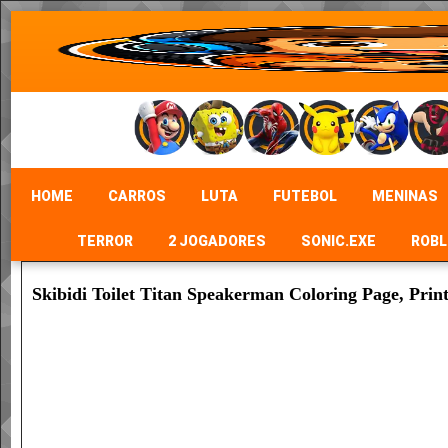
HOME
CARROS
LUTA
FUTEBOL
MENINAS
TERROR
2 JOGADORES
SONIC.EXE
ROBL
Skibidi Toilet Titan Speakerman Coloring Page, Prin