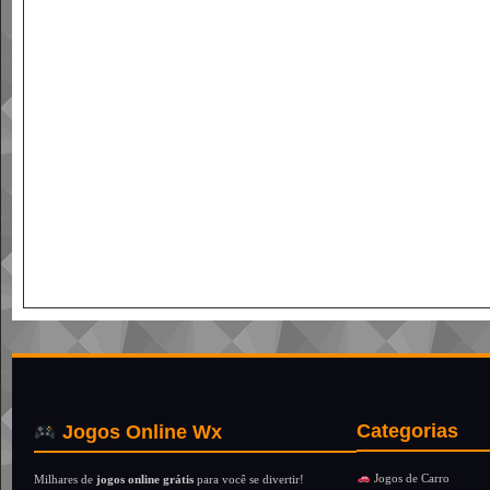
Categorias
Jogos Online Wx
Jogos de Carro
Milhares de
jogos online grátis
para você se divertir!