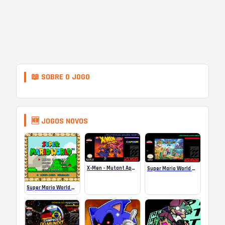
📖 SOBRE O JOGO
🆕 JOGOS NOVOS
X-Men – Mutant Apocalypse Rebalanced Online
Super Mario World Mix Online
Super Mario World SA-1 Online