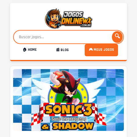
🔍
🏠 HOME
🎮 MEUS JOGOS
📰 BLOG