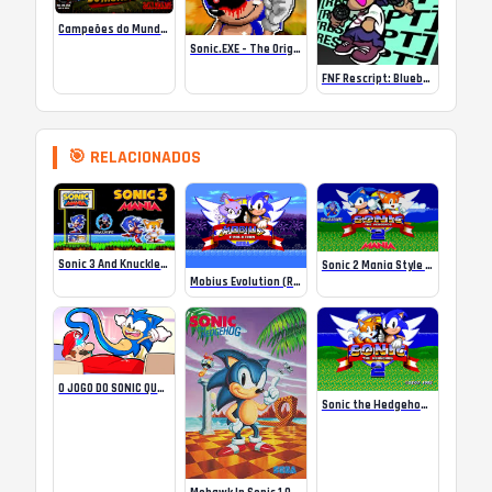
Campeões do Mundo (ISS) Online
Sonic.EXE – The Original Game Online
FNF Rescript: Blueballed
🎯 RELACIONADOS
Sonic 3 And Knuckles Mania Styled
Sonic 2 Mania Style 2 (2024)
Mobius Evolution (Remasterd)
O JOGO DO SONIC QUE ENTRA NA CABEÇA DO MARIO!
Sonic the Hedgehog 2 – Miles mode