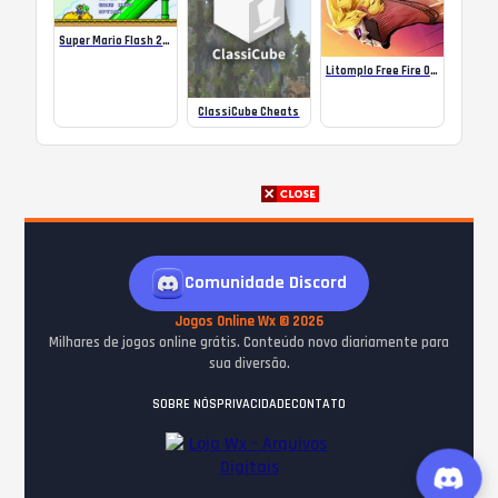
Super Mario Flash 2 YTP Edition
Litomplo Free Fire Online
ClassiCube Cheats
Comunidade Discord
Jogos Online Wx © 2026
Milhares de jogos online grátis. Conteúdo novo diariamente para
sua diversão.
SOBRE NÓS
PRIVACIDADE
CONTATO