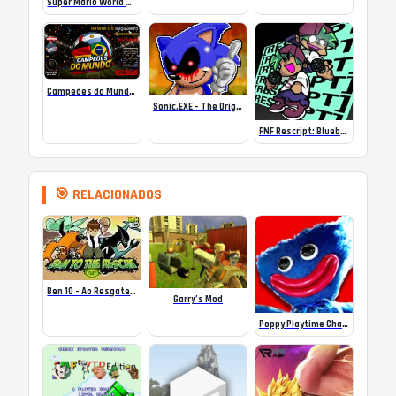
Super Mario World SA-1 Online
Campeões do Mundo (ISS) Online
Sonic.EXE – The Original Game Online
FNF Rescript: Blueballed
🎯 RELACIONADOS
Ben 10 – Ao Resgate, Ben!
Garry’s Mod
Poppy Playtime Chapter 2 – Huggy Wuggy Online