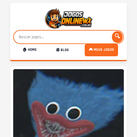
🔍
🏠 HOME
🎮 MEUS JOGOS
📰 BLOG