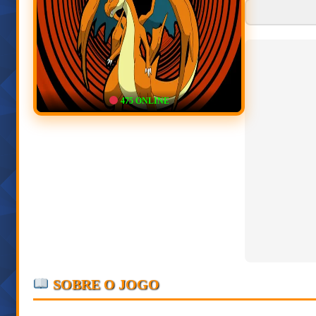
475
ONLINE
SOBRE O JOGO