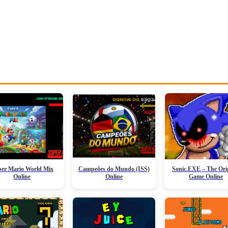
er Mario World Mix
Campeões do Mundo (ISS)
Sonic.EXE – The Ori
Online
Online
Game Online