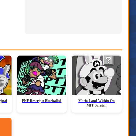
ginal
FNF Rescript: Blueballed
Mario Land Within On
MIT Scratch