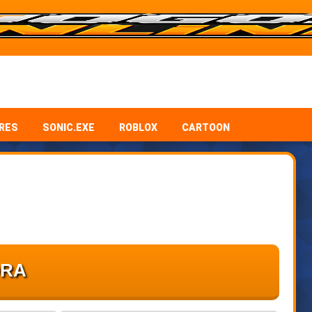
RES
SONIC.EXE
ROBLOX
CARTOON
ORA