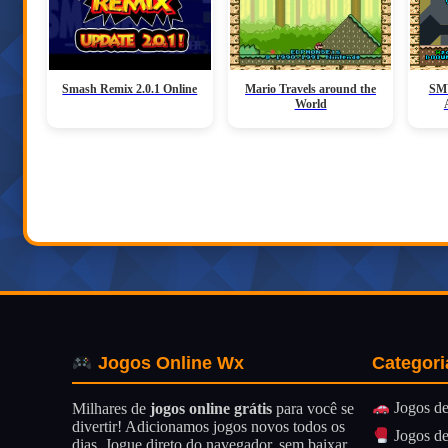
Smash Remix 2.0.1 Online
Mario Travels around the
SMW
World
Categori
Jogos Online Wx
Jogos de
Milhares de
jogos online grátis
para você se
divertir! Adicionamos jogos novos todos os
Jogos de
dias. Jogue direto do navegador, sem baixar