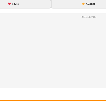
1.685
Avaliar
PUBLICIDADE