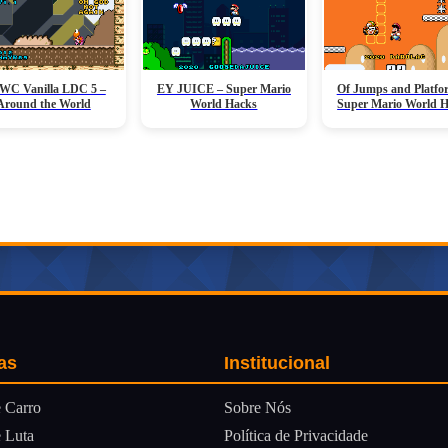
C Vanilla LDC 5 –
EY JUICE – Super Mario
Of Jumps and Platfo
Around the World
World Hacks
Super Mario World 
as
Institucional
Sobre Nós
 Carro
Política de Privacidade
 Luta