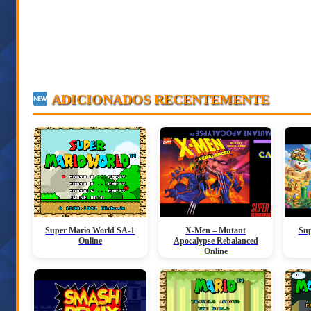
ADICIONADOS RECENTEMENTE
Super Mario World SA-1
X-Men – Mutant
Sup
Online
Apocalypse Rebalanced
Online