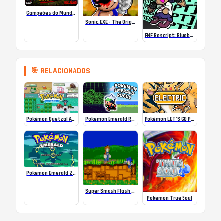
Campeões do Mundo (ISS) Online
Sonic.EXE – The Original Game Online
FNF Rescript: Blueballed
🎯 RELACIONADOS
Pokémon LET’S GO PIKACHU mas SÓ pode usar tipo ELÉTRICO!
Pokemon Emerald Rogue GBA ROM 2.0.1a
Pokémon Quetzal Alpha 0.6.9
Pokemon Emerald Z v1.2.0
Super Smash Flash Hacked
Pokemon True Soul