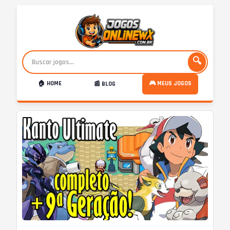
🔍
🏠 HOME
🎮 MEUS JOGOS
📰 BLOG