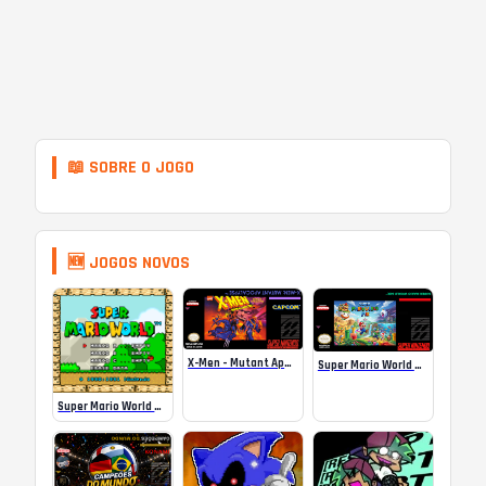
📖 SOBRE O JOGO
🆕 JOGOS NOVOS
X-Men – Mutant Apocalypse Rebalanced Online
Super Mario World Mix Online
Super Mario World SA-1 Online