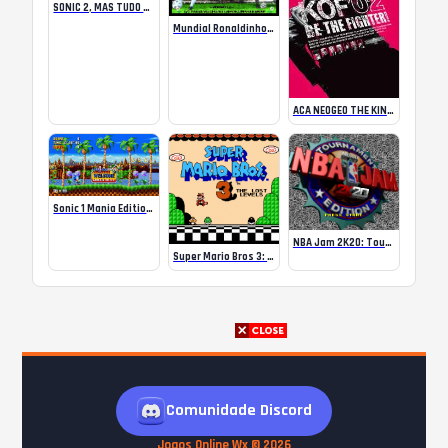
SONIC 2, MAS TUDO É O KNUCKLES!
Mundial Ronaldinho Soccer 64
ACA NEOGEO THE KING OF FIGHTERS 2002 for Windows
Sonic 1 Mania Edition Green Hill Encore
NBA Jam 2K20: Tournament Edition
Super Mario Bros 3: Lost Levels
Comunidade Discord
Jogos Online Wx © 2026