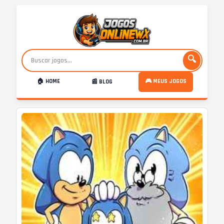
🔍
🏠 HOME
🎮 MEUS JOGOS
📰 BLOG