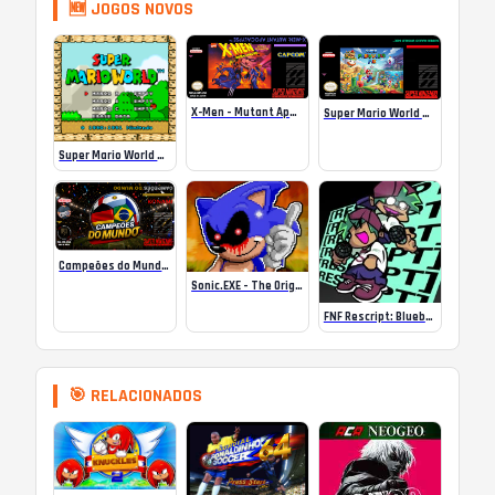
🆕 JOGOS NOVOS
X-Men – Mutant Apocalypse Rebalanced Online
Super Mario World Mix Online
Super Mario World SA-1 Online
Campeões do Mundo (ISS) Online
Sonic.EXE – The Original Game Online
FNF Rescript: Blueballed
🎯 RELACIONADOS