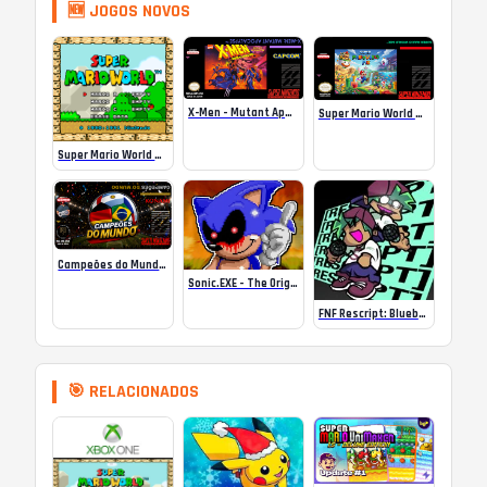
🆕 JOGOS NOVOS
X-Men – Mutant Apocalypse Rebalanced Online
Super Mario World Mix Online
Super Mario World SA-1 Online
Campeões do Mundo (ISS) Online
Sonic.EXE – The Original Game Online
FNF Rescript: Blueballed
🎯 RELACIONADOS