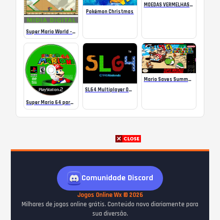
MOEDAS VERMELHAS, YOSHIS COLORIDOS e mais! | UniMaker 1.S Deluxe 🍄
Pokémon Christmas
Super Mario World – Xbox One Online
Mario Saves Summer Break 2024
SL64 Multiplayer Online N64
Super Mario 64 para PS2 Online
Comunidade Discord
Jogos Online Wx © 2026
Milhares de jogos online grátis. Conteúdo novo diariamente para
sua diversão.