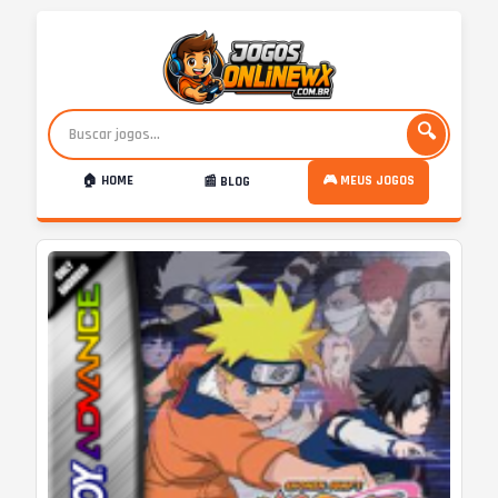
🔍
🏠 HOME
🎮 MEUS JOGOS
📰 BLOG