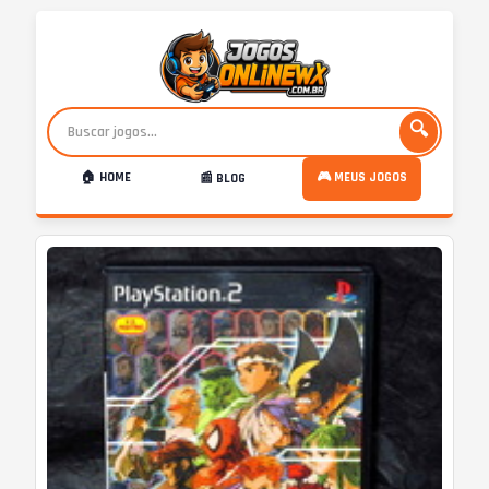
🔍
🏠 HOME
🎮 MEUS JOGOS
📰 BLOG