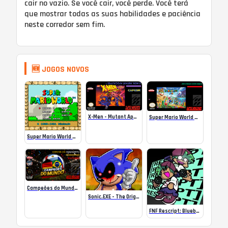
cair no vazio. Se você cair, você perde. Você terá
que mostrar todas as suas habilidades e paciência
neste corredor sem fim.
🆕 JOGOS NOVOS
X-Men – Mutant Apocalypse Rebalanced Online
Super Mario World Mix Online
Super Mario World SA-1 Online
Campeões do Mundo (ISS) Online
Sonic.EXE – The Original Game Online
FNF Rescript: Blueballed