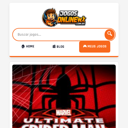
🔍
🏠 HOME
🎮 MEUS JOGOS
📰 BLOG