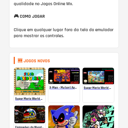
qualidade no Jogos Online Wx.
🎮 COMO JOGAR
Clique em qualquer lugar fora da tela do emulador
para mostrar os controles.
🆕 JOGOS NOVOS
X-Men – Mutant Apocalypse Rebalanced Online
Super Mario World Mix Online
Super Mario World SA-1 Online
Campeões do Mundo (ISS) Online