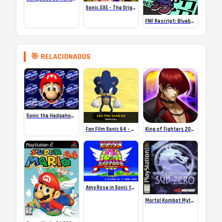
Sonic.EXE – The Original Game Online
FNF Rescript: Blueballed
🎯 RELACIONADOS
Sonic the Hedgehog 64
Fan Film Sonic 64 – Super Mario 64
King of Fighters 2002
Amy Rose in Sonic the Hedgehog 2
Mortal Kombat Mythologies: Sub-Zero – PS1