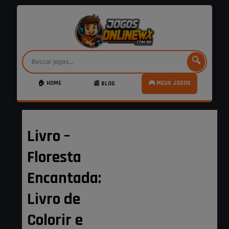
🔍
🏠 HOME
🎮 MEUS JOGOS
📰 BLOG
Livro –
Floresta
Encantada:
Livro de
Colorir e