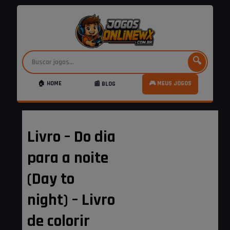
🔍
🏠 HOME
🎮 MEUS JOGOS
📰 BLOG
Livro – Do dia
para a noite
(Day to
night) – Livro
de colorir