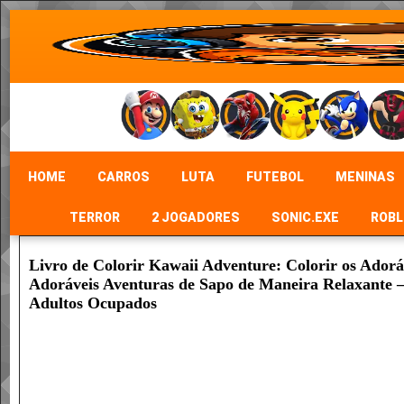
HOME
CARROS
LUTA
FUTEBOL
MENINAS
TERROR
2 JOGADORES
SONIC.EXE
ROBL
Livro de Colorir Kawaii Adventure: Colorir os Adorá
Adoráveis Aventuras de Sapo de Maneira Relaxante – 
Adultos Ocupados