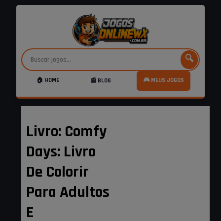
🔍
🏠 HOME
🎮 MEUS JOGOS
📰 BLOG
Livro: Comfy
Days: Livro
De Colorir
Para Adultos
E