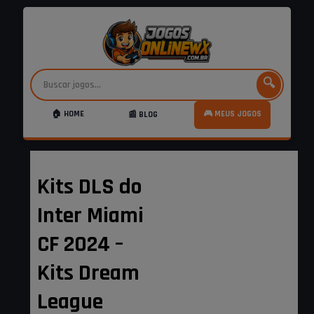
🔍
🏠 HOME
🎮 MEUS JOGOS
📰 BLOG
Kits DLS do
Inter Miami
CF 2024 –
Kits Dream
League