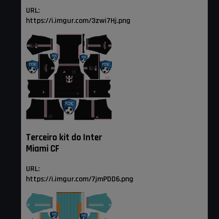
URL:
https://i.imgur.com/3zwi7Hj.png
Terceiro kit do Inter
Miami CF
URL:
https://i.imgur.com/7jmPDD6.png