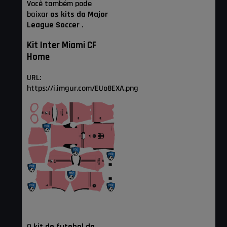
Você também pode
baixar
os kits da Major
League Soccer
.
Kit Inter Miami CF
Home
URL:
https://i.imgur.com/EUo8EXA.png
O
kit de futebol da