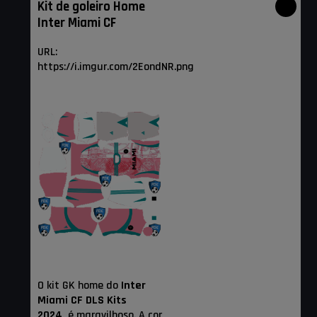
×
Kit de goleiro Home
Inter Miami CF
URL:
https://i.imgur.com/2EondNR.png
O kit GK home do
Inter
Miami CF DLS Kits
2024
é maravilhoso. A cor