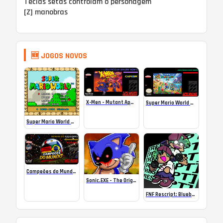
Teclas setas controlam o personagem
[Z] manobras
🆕 JOGOS NOVOS
X-Men – Mutant Apocalypse Rebalanced Online
Super Mario World Mix Online
Super Mario World SA-1 Online
Campeões do Mundo (ISS) Online
Sonic.EXE – The Original Game Online
FNF Rescript: Blueballed