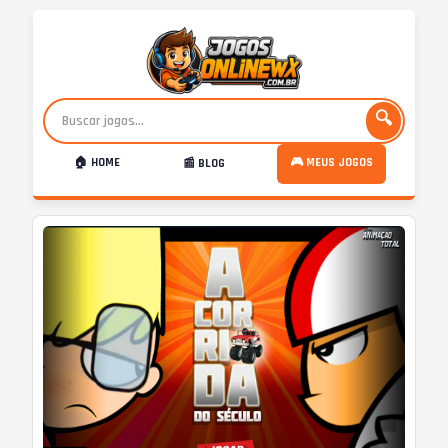
🔍
🏠 HOME
🎮 MEUS JOGOS
📰 BLOG