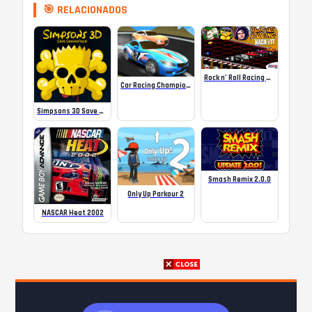
🎯 RELACIONADOS
Rock n’ Roll Racing Hack v17 alpha release
Car Racing Championship
Simpsons 3D Save Springfield
Smash Remix 2.0.0
Only Up Parkour 2
NASCAR Heat 2002