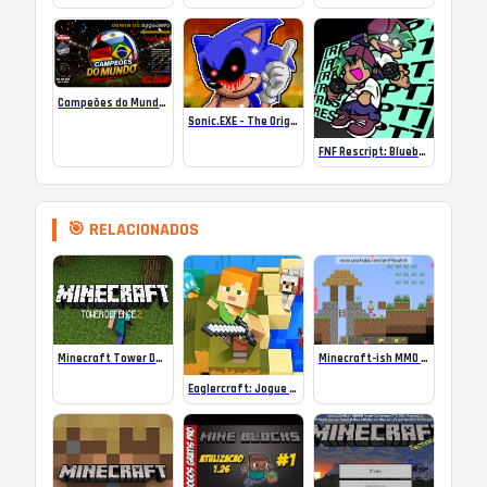
Campeões do Mundo (ISS) Online
Sonic.EXE – The Original Game Online
FNF Rescript: Blueballed
🎯 RELACIONADOS
Minecraft Tower Defence 2
Minecraft-ish MMO v1.7
Eaglercraft: Jogue Minecraft Online