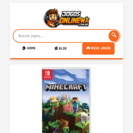
🔍
🏠 HOME
🎮 MEUS JOGOS
📰 BLOG