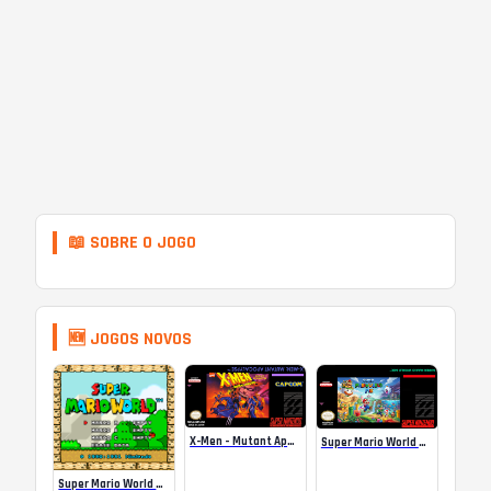
📖 SOBRE O JOGO
🆕 JOGOS NOVOS
X-Men – Mutant Apocalypse Rebalanced Online
Super Mario World Mix Online
Super Mario World SA-1 Online