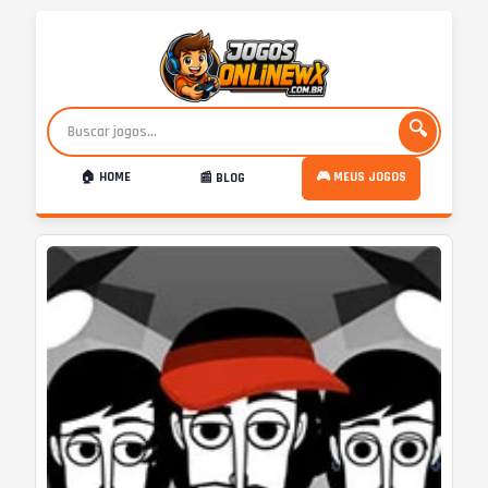
🔍
🏠 HOME
🎮 MEUS JOGOS
📰 BLOG