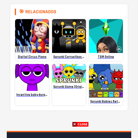
🎯 RELACIONADOS
Digital Circus Piano
Sprunki Corruptbox 3 Infected War
TSM Online
Sprunki Game [Original] Online
Incentive baby durple Sprunki!
Sprunki Babies Retake