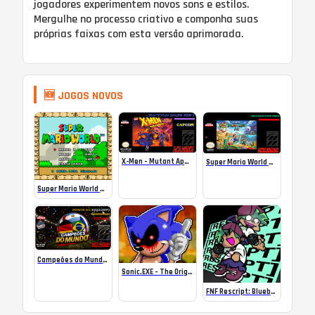
jogadores experimentem novos sons e estilos.
Mergulhe no processo criativo e componha suas
próprias faixas com esta versão aprimorada.
🆕 JOGOS NOVOS
X-Men – Mutant Apocalypse Rebalanced Online
Super Mario World Mix Online
Super Mario World SA-1 Online
Campeões do Mundo (ISS) Online
Sonic.EXE – The Original Game Online
FNF Rescript: Blueballed