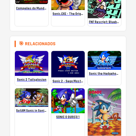
Campeões do Mundo (ISS) Online
Sonic.EXE – The Original Game Online
FNF Rescript: Blueballed
🎯 RELACIONADOS
Sonic the Hedgehog – Gaiden
Sonic 2 Tailsplosion
Sonic 2 – Sega Master System – Rebirth Hack
SatAM Sonic in Sonic 3 & Knuckles
SONIC O OURIÇO 1