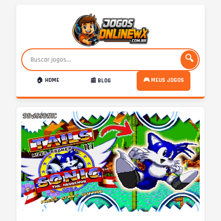
🔍
🏠 HOME
🎮 MEUS JOGOS
📰 BLOG