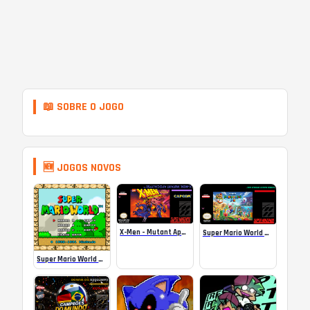
📖 SOBRE O JOGO
🆕 JOGOS NOVOS
X-Men – Mutant Apocalypse Rebalanced Online
Super Mario World Mix Online
Super Mario World SA-1 Online