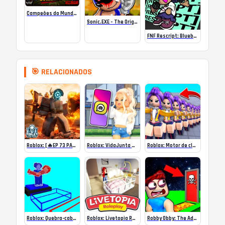
Campeões do Mundo (ISS) Online
Sonic.EXE – The Original Game Online
FNF Rescript: Blueballed
🎯 RELACIONADOS
Roblox: [🔥EP 73 PART 1] Toilet Tower Defense
Roblox: VidaJunta RP (LifeTogether ) Online
Roblox: Motor de clone (Clone Engine)
Roblox: Quebra-cabeças de trabalho em equipe 2 (Obby)
Roblox: Livetopia RP Online
Robby Obby: The Adventures of Don and Gun