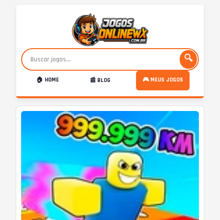
🔍
🏠 HOME
🎮 MEUS JOGOS
📰 BLOG