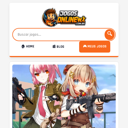
🔍
🏠 HOME
🎮 MEUS JOGOS
📰 BLOG