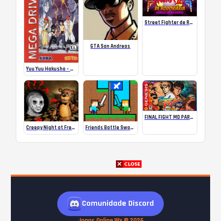
Street Fighter de Rodoviária
GTA San Andreas
Yuu Yuu Hakusho – Sunset Fighters (Brazil)
FINAL FIGHT MD PARA MEGA DRIVE/GENESIS (PORT)
Friends Battle Swords Drawn
Creepy Night at Freddy’s
Comunidade Discord
Jogos Online Wx © 2026