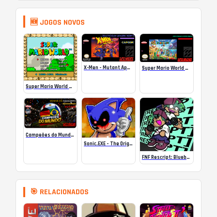
🆕 JOGOS NOVOS
X-Men – Mutant Apocalypse Rebalanced Online
Super Mario World Mix Online
Super Mario World SA-1 Online
Campeões do Mundo (ISS) Online
Sonic.EXE – The Original Game Online
FNF Rescript: Blueballed
🎯 RELACIONADOS