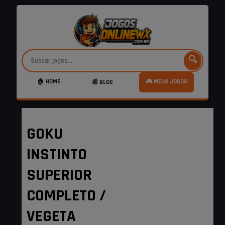
🔍
🏠 HOME
🎮 MEUS JOGOS
📰 BLOG
GOKU
INSTINTO
SUPERIOR
COMPLETO /
VEGETA