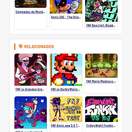
Campeões do Mundo (ISS) Online
Sonic.EXE – The Original Game Online
FNF Rescript: Blueballed
🎯 RELACIONADOS
FNF Mario Madness Last Course Test But Sound
FNF vs Grandpa Grandest
FNF vs Dorkly Mario (B-Side Dorkly Sonic)
FNF Sonic.exe 3.0 Test
Friday Night Funkin VS KJ