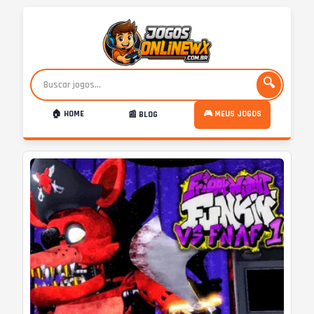
🔍
🏠 HOME
🎮 MEUS JOGOS
📰 BLOG