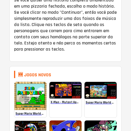
Se você quiser uma história completa ambientada
em uma pizzaria fechada, escolha o modo história.
Se você clicar no modo "Continuar", então você pode
simplesmente reproduzir uma das faixas de música
da lista. Clique nas teclas de seta quando os
personagens que correm para cima entrarem em
contato com seus homólogos na parte superior da
tela. Esteja atento e não perca os momentos certos
para pressionar as teclas.
🆕 JOGOS NOVOS
X-Men – Mutant Apocalypse Rebalanced Online
Super Mario World Mix Online
Super Mario World SA-1 Online