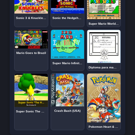
Sonic the Hedgehog: Save The Moon Demo
Sonic 3 & Knuckles Rerouted (v2)
Super Mario World: AddmusicK Edition (SNES) Romhack
Mario Goes to Brazil
Super Mario Infinity 2: The Cursed Gem SNES
Diploma para mamães. Desenhos para colorir
Crash Bash (USA)
Super Sonic The Hedgehog 64 NIGHT – Super Mario 64
Pokemon Heart & Soul v1.2.0