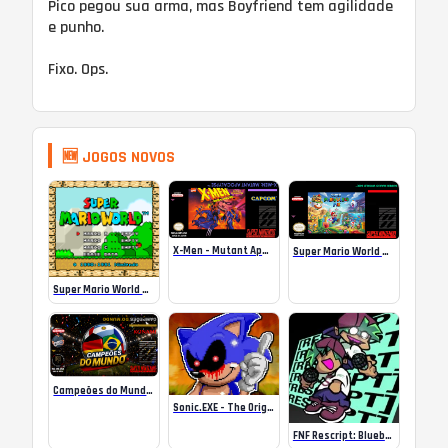
Pico pegou sua arma, mas Boyfriend tem agilidade
e punho.
Fixo. Ops.
🆕 JOGOS NOVOS
X-Men – Mutant Apocalypse Rebalanced Online
Super Mario World Mix Online
Super Mario World SA-1 Online
Campeões do Mundo (ISS) Online
Sonic.EXE – The Original Game Online
FNF Rescript: Blueballed