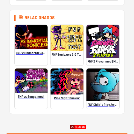
🎯 RELACIONADOS
FNF vs Immortal Sonic.exe
FNF Sonic.exe 3.0 Test
FNF 2 Player mod [Multiplayer FNF game]
FNF vs Songo.mov!
Pico Night Punkin’
FNF Child’s Play Awe Mix