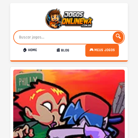
🔍
🏠 HOME
🎮 MEUS JOGOS
📰 BLOG