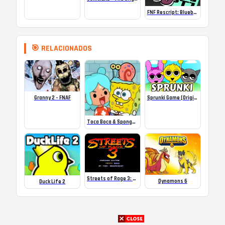
FNF Rescript: Blueballed
🎯 RELACIONADOS
Granny 2 – FNAF
Sprunki Game [Original] Online
Toca Boca & Sponge Bob
Streets of Rage 3: Pokémon Edition (Genesis) Romhack
Dynamons 6
Duck Life 2