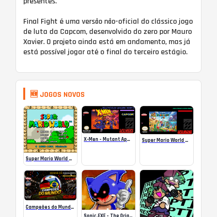
presentes.
Final Fight é uma versão não-oficial do clássico jogo
de luta da Capcom, desenvolvido do zero por Mauro
Xavier. O projeto ainda está em andamento, mas já
está possível jogar até o final do terceiro estágio.
🆕 JOGOS NOVOS
X-Men – Mutant Apocalypse Rebalanced Online
Super Mario World Mix Online
Super Mario World SA-1 Online
Campeões do Mundo (ISS) Online
Sonic.EXE – The Original Game Online