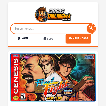
🔍
🏠 HOME
🎮 MEUS JOGOS
📰 BLOG