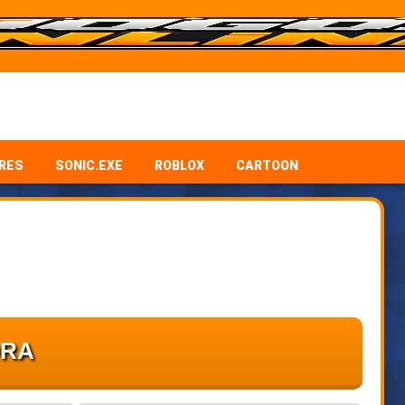
RES
SONIC.EXE
ROBLOX
CARTOON
ORA