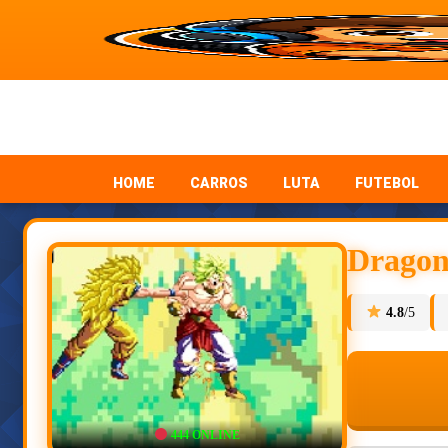
HOME
CARROS
LUTA
FUTEBOL
Dragon 
4.8
/5
444
ONLINE