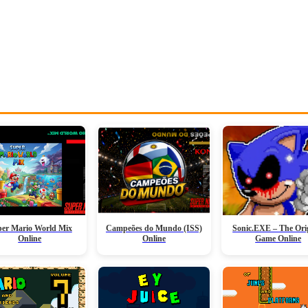
er Mario World Mix
Campeões do Mundo (ISS)
Sonic.EXE – The Ori
Online
Online
Game Online