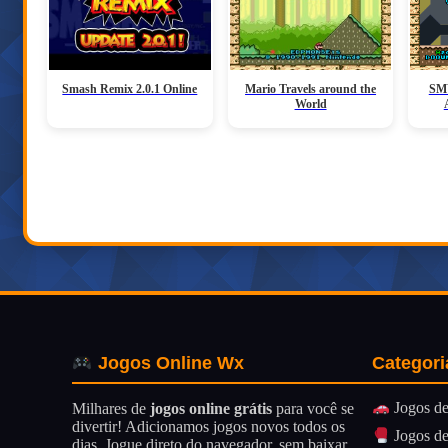
Smash Remix 2.0.1 Online
Mario Travels around the
SMW
World
Categori
Jogos Online Wx
Jogos de
Milhares de
jogos online grátis
para você se
divertir! Adicionamos jogos novos todos os
Jogos de
dias. Jogue direto do navegador, sem baixar