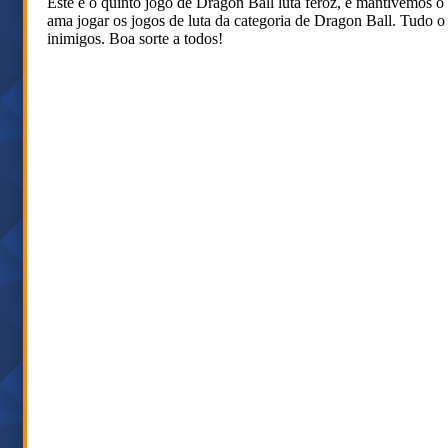
Este é o quinto jogo de Dragon Ball luta feroz, e mantivemos o
ama jogar os jogos de luta da categoria de Dragon Ball. Tudo o q
inimigos. Boa sorte a todos!