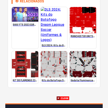
🎯 RELACIONADOS
SAIU! FTS 2023 EUROPEUS ATUALIZADO COM NOVAS LIGAS
MANCHESTER UNITED 07/08 KITS | DLS 24
DLS 2024: Kits do Botafogo Dream League Soccer (Uniformes & Logos)
KIT DO FLAMENGO 23/24 100% ATUALIZADO PLS
Kits do Botafogo SP para DLS 2024: Estilosos e Únicos!
Update Fluminense 2024 Kit by Umbro DLS24