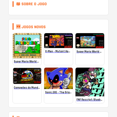
📖 SOBRE O JOGO
🆕 JOGOS NOVOS
X-Men – Mutant Apocalypse Rebalanced Online
Super Mario World Mix Online
Super Mario World SA-1 Online
Campeões do Mundo (ISS) Online
Sonic.EXE – The Original Game Online
FNF Rescript: Blueballed