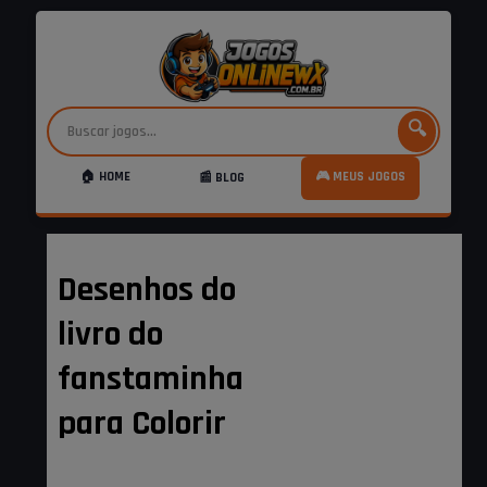
🔍
🏠 HOME
🎮 MEUS JOGOS
📰 BLOG
Desenhos do
livro do
fanstaminha
para Colorir