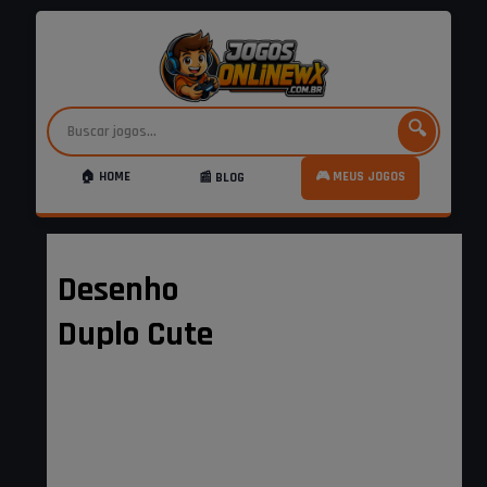
🔍
🏠 HOME
🎮 MEUS JOGOS
📰 BLOG
Desenho
Duplo Cute