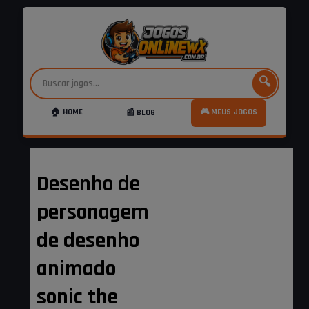
🔍
🏠 HOME
🎮 MEUS JOGOS
📰 BLOG
Desenho de
personagem
de desenho
animado
sonic the