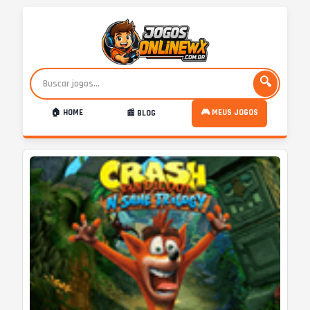
🔍
🏠 HOME
🎮 MEUS JOGOS
📰 BLOG