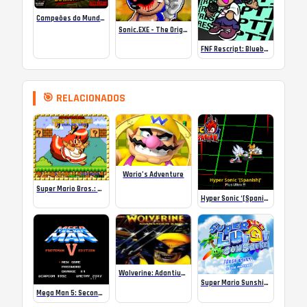
Campeões do Mundo (ISS) Online
Sonic.EXE – The Original Game Online
FNF Rescript: Blueballed
🎯 RELACIONADOS
Wario’s Adventure
Super Mario Bros.: Peach’s Adventure
Hyper Sonic ‘[Spanish]’ – Sonic Battle
Wolverine: Adantium Rage
Super Mario Sunshine N64
Mega Man 5: Second Strike Protoman Edition