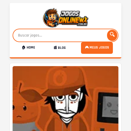
🔍
🏠 HOME
🎮 MEUS JOGOS
📰 BLOG