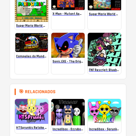
X-Men – Mutant Apocalypse Rebalanced Online
Super Mario World Mix Online
Super Mario World SA-1 Online
Campeões do Mundo (ISS) Online
Sonic.EXE – The Original Game Online
FNF Rescript: Blueballed
🎯 RELACIONADOS
HTSprunkis Retake Online
Incredibox – Ozzybox terrors
Incredibox – Sprunki (Low Quality)