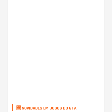
🆕 NOVIDADES EM JOGOS DO GTA