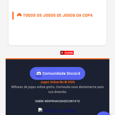
🎮 TODOS OS JOGOS DE JOGOS DA COPA
Comunidade Discord
Jogos Online Wx © 2026
Milhares de jogos online grátis. Conteúdo novo diariamente para
sua diversão.
SOBRE NÓS
PRIVACIDADE
CONTATO