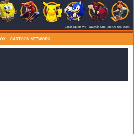
Jogos Online Wx
- Diversão Sem Limites para Todos!
RSS Feed
Comments
LOX
CARTOON NETWORK