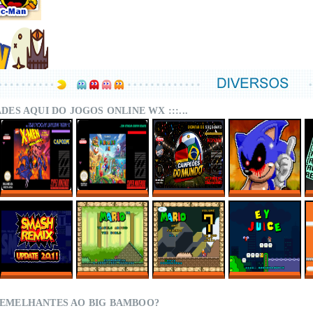
DADES AQUI DO JOGOS ONLINE WX :::...
X-MEN – MUTANT
SUPER MARIO
CAMPEÕES DO
SONIC.EXE – THE
APOCALYPSE
WORLD MIX ONLINE
MUNDO (ISS)
ORIGINAL GAME
REBALANCED
ONLINE
ONLINE
ONLINE
SMASH REMIX 2.0.1
MARIO TRAVELS
SMWC VANILLA LDC
EY JUICE – SUPER
ONLINE
AROUND THE
5 – AROUND THE
MARIO WORLD
WORLD
WORLD
HACKS
SEMELHANTES AO BIG BAMBOO?