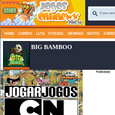
HOME
CARROS
LUTA
FUTEBOL
MENINAS
MOTOS
ZUMBI
BIG BAMBOO
Publicidade