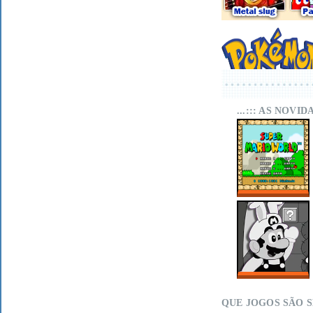
...::: AS NOVI
SUPER MARIO
WORLD SA-1
ONLINE
MARIO LAND
WITHIN ON MIT
SCRATCH
QUE JOGOS SÃO 