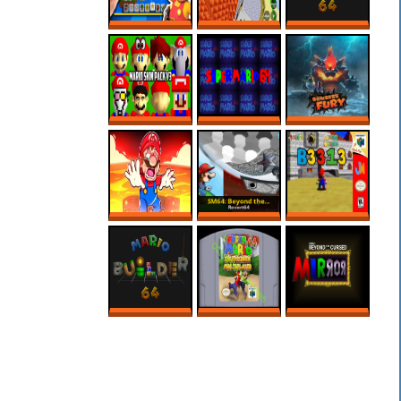
3D MARIO MAKER
CREEPY SECRET
MARIO BUILDER
IS HERE?!
IN REGULAR 64
64 ROM HACK –
ROBLOX
MARIO MAKER
SUPER MARIO 64
SUPER MARIO
BOWSER FURY
PC PORT – MODS
64’S SCARIEST
ONLINE NO PC
– MARIO SKIN
ROM HACK
PACK
MARIO MAKER,
SM64: BEYOND
B3313 (V0.7)
MAS SÓ VALEM
THE CURSED
FASES NA LAVA!
MIRROR 1.3
MARIO BUILDER
SUPER MARIO 64
SM64: BEYOND
64
SPLIT SCREEN
THE CURSED
MULTIPLAYER
MIRROR