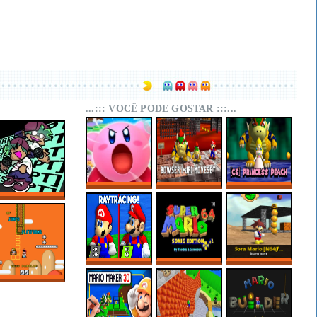
...::: VOCÊ PODE GOSTAR :::...
SUPER MARIO 64
SUPER MARIO 64
SUPER MARIO 64
KIRBY EDITION
PC PORT –
PC PORT –
FNF RESCRIPT:
BOWSER (+JR)
CHARACTER
BLUEBALLED
MOVESET V1.1
SELECT:
PRINCESS PEACH
SUPER MARIO 64
MARIO 64 SONIC
SORA MARIO
RTX ONLINE
EDITION PLUS
[N64(FIX) + PC]
V2.2.2
OF JUMPS AND
PLATFORMS –
SUPER MARIO
WORLD HACKS