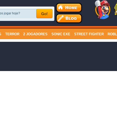
S
TERROR
2 JOGADORES
SONIC EXE
STREET FIGHTER
ROB