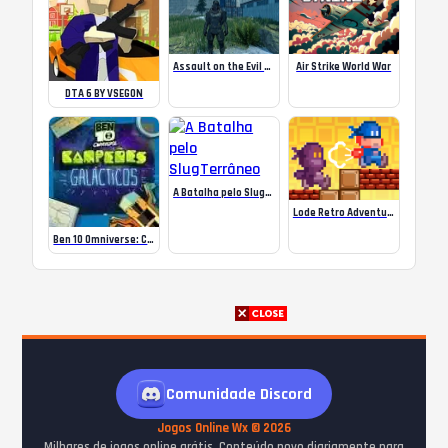
Assault on the Evil Star
Air Strike World War
DTA 6 BY VSEGON
A Batalha pelo SlugTerrâneo
Lode Retro Adventure
Ben 10 Omniverse: Campeões Galácticos
Comunidade Discord
Jogos Online Wx © 2026
Milhares de jogos online grátis. Conteúdo novo diariamente para