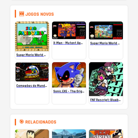
🆕 JOGOS NOVOS
X-Men – Mutant Apocalypse Rebalanced Online
Super Mario World Mix Online
Super Mario World SA-1 Online
Campeões do Mundo (ISS) Online
Sonic.EXE – The Original Game Online
FNF Rescript: Blueballed
🎯 RELACIONADOS