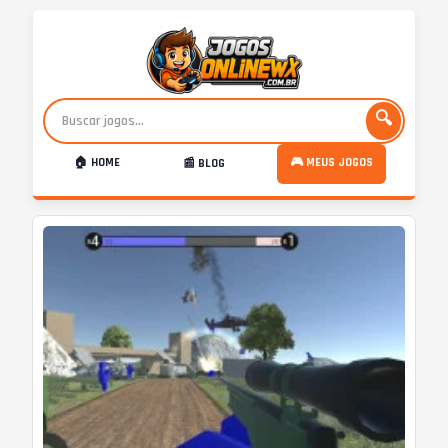
🔍
🏠 HOME
🎮 MEUS JOGOS
📰 BLOG