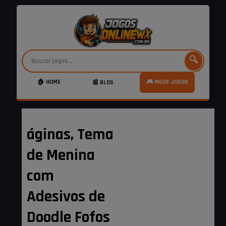
🔍
🏠 HOME
🎮 MEUS JOGOS
📰 BLOG
áginas, Tema
de Menina
com
Adesivos de
Doodle Fofos