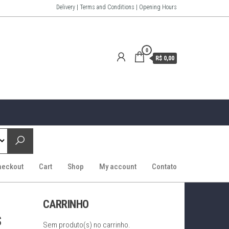
Delivery | Terms and Conditions | Opening Hours
0
R$ 0,00
heckout
Cart
Shop
My account
Contato
CARRINHO
s
Sem produto(s) no carrinho.