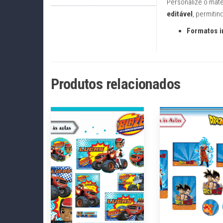
Personalize o mate
editável
, permiti
Formatos i
Produtos relacionados