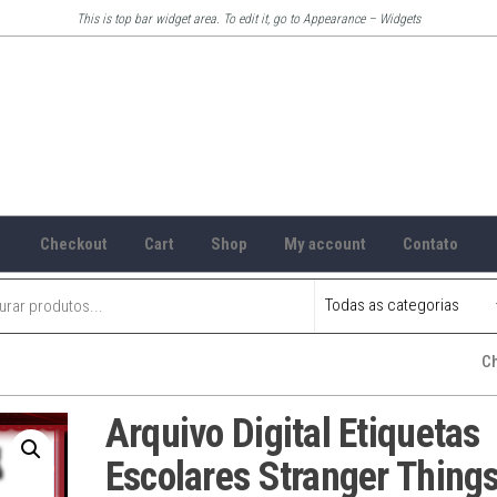
This is top bar widget area. To edit it, go to Appearance – Widgets
Checkout
Cart
Shop
My account
Contato
C
Arquivo Digital Etiquetas
Escolares Stranger Thing